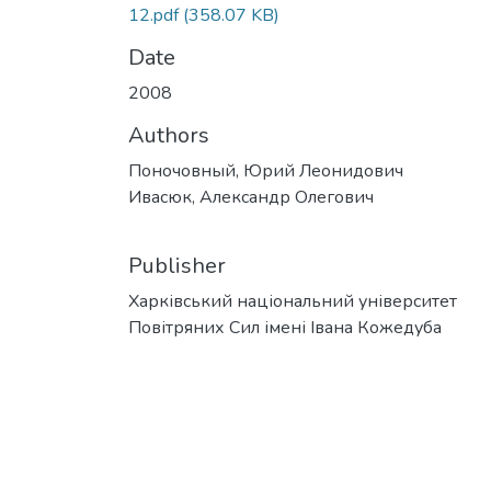
12.pdf
(358.07 KB)
Date
2008
Authors
Поночовный, Юрий Леонидович
Ивасюк, Александр Олегович
Publisher
Харківський національний університет
Повітряних Сил імені Івана Кожедуба