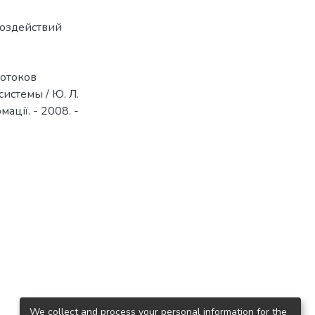
воздействий
отоков
стемы / Ю. Л.
ації. - 2008. -
We collect and process your personal information for the