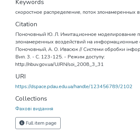
Keywords
скоростное распределение
,
поток злонамеренных 
Citation
Поночовный Ю. Л. Имитационное моделирование п
злонамеренных воздействий на информационные си
Поночовный, А. О. Ивасюк // Системи обробки інформ
Вип. 3. - С. 123-125. - Режим доступу:
http://nbuv.gov.ua/UJRN/soi_2008_3_31
URI
https://dspace.pdau.edu.ua/handle/123456789/2102
Collections
Фахові видання
Full item page