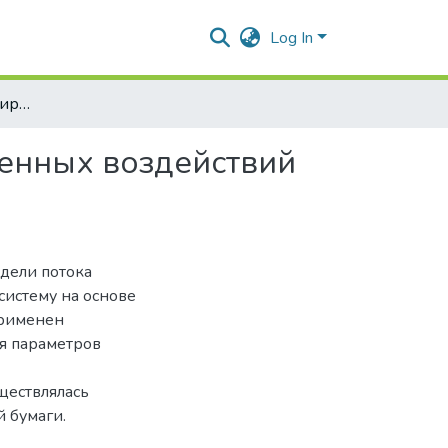
Log In
Имитационное моделирование потоков злонамеренных воздействий на информационные системы
енных воздействий
дели потока
истему на основе
применен
я параметров
ществлялась
 бумаги.