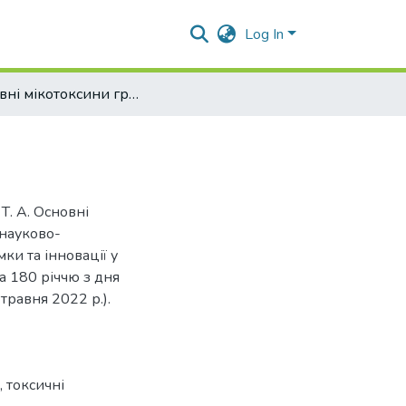
Log In
Основні мікотоксини грибів роду Fusarium SP
 Т. А. Основні
 науково-
ки та інновації у
а 180 річчю з дня
травня 2022 р.).
,
токсичні