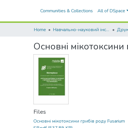
Communities & Collections
All of DSpace
Home
Навчально-науковий інститут агротехнологій, селекції та екології
Основні мікотоксини 
Files
Основні мікотоксини грибів роду Fusarium