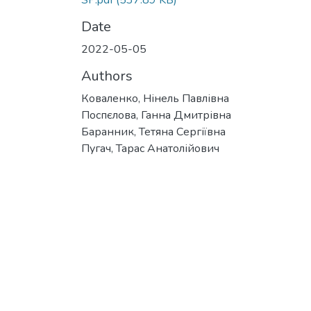
SP.pdf
(537.89 KB)
Date
2022-05-05
Authors
Коваленко, Нінель Павлівна
Поспєлова, Ганна Дмитрівна
Баранник, Тетяна Сергіївна
Пугач, Тарас Анатолійович