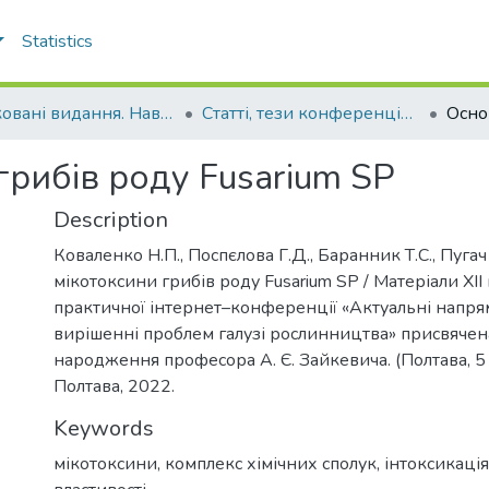
Statistics
Друковані видання. Навчально-науковий інститут агротехнологій, селекції та екології
Статті, тези конференцій. Навчально-науковий інститут агротехнологій, селекції та екології
грибів роду Fusarium SP
Description
Коваленко Н.П., Поспєлова Г.Д., Баранник Т.С., Пугач
мікотоксини грибів роду Fusarium SP / Матеріали ХІI
практичної інтернет–конференції «Актуальні напрям
вирішенні проблем галузі рослинництва» присвячен
народження професора А. Є. Зайкевича. (Полтава, 5 
Полтава, 2022.
Keywords
мікотоксини
,
комплекс хімічних сполук
,
інтоксикація