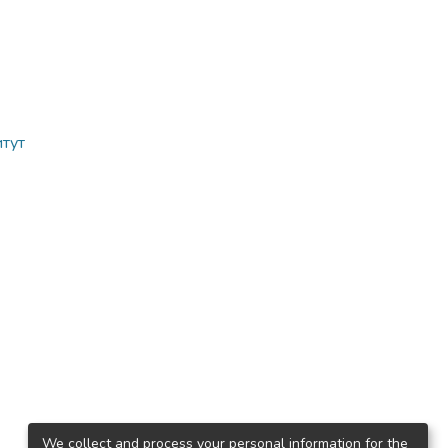
итут
We collect and process your personal information for the