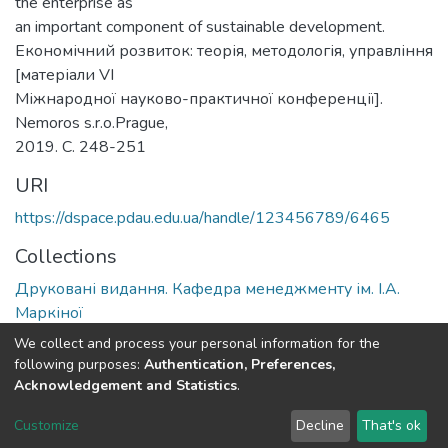
the enterprise as
an important component of sustainable development.
Економічний розвиток: теорія, методологія, управління
[матеріали VI
Міжнародної науково-практичної конференції].
Nemoros s.r.o.Prague,
2019. С. 248-251
URI
https://dspace.pdau.edu.ua/handle/123456789/6465
Collections
Друковані видання. Кафедра менеджменту ім. І.А.
Маркіної
We collect and process your personal information for the
Full item page
following purposes:
Authentication, Preferences,
Acknowledgement and Statistics
.
DSpace software
copyright © 2002-2026
LYRASIS
Customize
Decline
That's ok
Cookie settings
Send Feedback