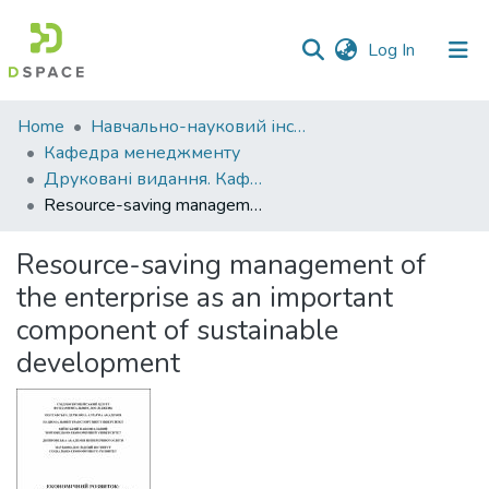
(current)
Log In
Communities
Home
Навчально-науковий інститут економіки, управління, права та інформаційних технологій
&
Кафедра менеджменту
Collections
Друковані видання. Кафедра менеджменту ім. І.А. Маркіної
Resource-saving management of the enterprise as an important component of sustainable development
All of DSpace
Resource-saving management of
Statistics
the enterprise as an important
component of sustainable
development