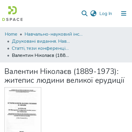
(current)
Log In
Communities
Home
Навчально-науковий інститут агротехнологій, селекції та екології
&
Друковані видання. Навчально-науковий інститут агротехнологій, селекції та екології
Collections
Статті, тези конференцій. Навчально-науковий інститут агротехнологій, селекції та екології
Валентин Ніколаєв (1889-1973): житепис людини великої ерудиції
All of DSpace
Валентин Ніколаєв (1889-1973):
Statistics
житепис людини великої ерудиції