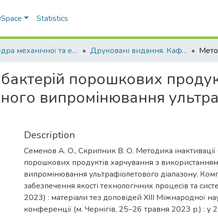
 DSpace
Statistics
Кафедра механічної та електричної інженерії
Друковані видання. Кафедра механічної та електричної інженерії
 бактерій порошкових продук
ного випромінювання ультр
Description
Семенов А. О., Скрипник В. О. Методика інактивації
порошкових продуктів харчування з використанням
випромінювання ультрафіолетового діапазону. Ком
забезпечення якості технологічних процесів та сис
2023) : матеріали тез доповідей XІІІ Міжнародної н
конференції (м. Чернігів, 25–26 травня 2023 р.) : у 2