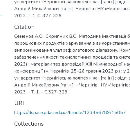
університет «Чернігівська політехніка» [та ін.] ; відп
Андрій Михайлович [та ін.]. Чернігів : НУ «Чернігівсь
-
2023. Т. 1. С. 327-329.
Citation
Семенов А.О., Скрипник В.О. Методика інактивації 
порошкових продуктів харчування з використанням
випромінювання ультрафіолетового діапазону. Ком
забезпечення якості технологічних процесів та сис
2023) : матеріали тез доповідей XІІІ Міжнародної н
конференції (м. Чернігів, 25–26 травня 2023 р.) : у 2
університет «Чернігівська політехніка» [та ін.] ; відп
Андрій Михайлович [та ін.]. – Чернігів : НУ «Чернігів
2023. – Т. 1. – С.327-329.
URI
https://dspace.pdau.edu.ua/handle/123456789/15057
Collections