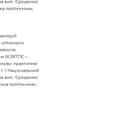
. за вип.: Єрошенко
ка політехніка»,
бактерій
 оптичного
плексне
тем (КЗЯТПС –
ауково-практичної
 т. / Національний
. за вип.: Єрошенко
ська політехніка»,