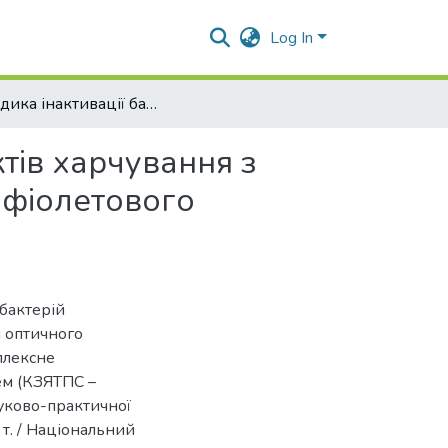
Log In
Методика інактивації бактерій порошкових продуктів харчування з використанням оптичного випромінювання ультрафіолетового діапазону.
тів харчування з
афіолетового
 бактерій
 оптичного
плексне
тем (КЗЯТПС –
ауково-практичної
 т. / Національний