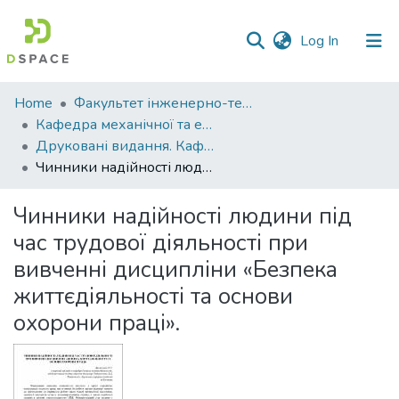
(current)
Log In
Communities
Home
Факультет інженерно-технологічний
&
Кафедра механічної та електричної інженерії
Collections
Друковані видання. Кафедра механічної та електричної інженерії
Чинники надійності людини під час трудової діяльності при вивченні дисципліни «Безпека життєдіяльності та основи охорони праці».
All of DSpace
Чинники надійності людини під
Statistics
час трудової діяльності при
вивченні дисципліни «Безпека
життєдіяльності та основи
охорони праці».