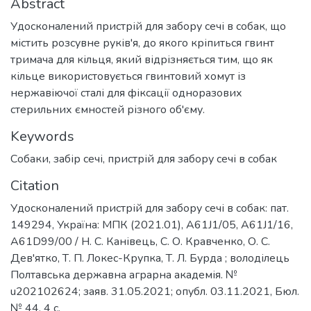
Abstract
Удосконалений пристрій для забору сечі в собак, що
містить розсувне руків'я, до якого кріпиться гвинт
тримача для кільця, який відрізняється тим, що як
кільце використовується гвинтовий хомут із
нержавіючої сталі для фіксації одноразових
стерильних ємностей різного об'єму.
Keywords
Cобаки, забір сечі, пристрій для забору сечі в собак
Citation
Удосконалений пристрій для забору сечі в собак: пат.
149294, Україна: МПК (2021.01), A61J1/05, A61J1/16,
A61D99/00 / Н. С. Канівець, С. О. Кравченко, О. С.
Дев'ятко, Т. П. Локес-Крупка, Т. Л. Бурда ; володілець
Полтавська державна аграрна академія. №
u202102624; заяв. 31.05.2021; опубл. 03.11.2021, Бюл.
№ 44. 4 с.