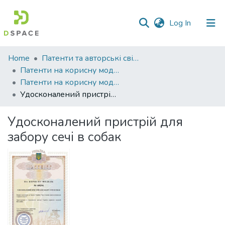
(current)
Log In
Communities
Home
Патенти та авторські свідоцтва
&
Патенти на корисну модель
Collections
Патенти на корисну модель_2021
Удосконалений пристрій для забору сечі в собак
All of DSpace
Удосконалений пристрій для
Statistics
забору сечі в собак