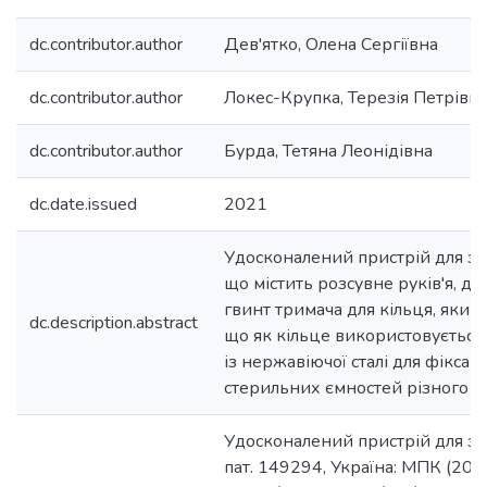
dc.contributor.author
Дев'ятко, Олена Сергіївна
dc.contributor.author
Локес-Крупка, Терезія Петрівн
dc.contributor.author
Бурда, Тетяна Леонідівна
dc.date.issued
2021
Удосконалений пристрій для заб
що містить розсувне руків'я, до
гвинт тримача для кільця, який 
dc.description.abstract
що як кільце використовується
із нержавіючої сталі для фіксац
стерильних ємностей різного об
Удосконалений пристрій для заб
пат. 149294, Україна: МПК (2021