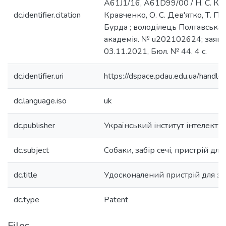
A61J1/16, A61D99/00 / Н. С. Кан
dc.identifier.citation
Кравченко, О. С. Дев'ятко, Т. П. 
Бурда ; володілець Полтавська
академія. № u202102624; заяв. 
03.11.2021, Бюл. № 44. 4 с.
dc.identifier.uri
https://dspace.pdau.edu.ua/han
dc.language.iso
uk
dc.publisher
Український інститут інтелектуа
dc.subject
Cобаки, забір сечі, пристрій для
dc.title
Удосконалений пристрій для заб
dc.type
Patent
Files