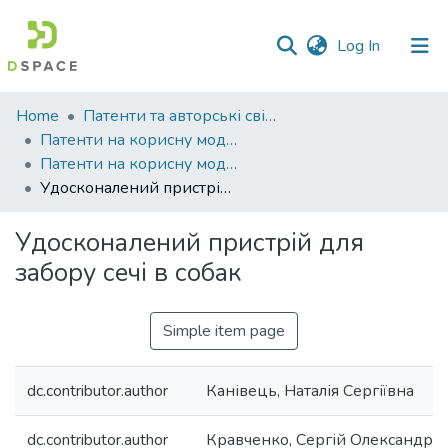
(current)
Log In
Communities
Home
Патенти та авторські свідоцтва
&
Патенти на корисну модель
Collections
Патенти на корисну модель_2021
Удосконалений пристрій для забору сечі в собак
All of DSpace
Удосконалений пристрій для
Statistics
забору сечі в собак
Simple item page
dc.contributor.author
Канівець, Наталія Сергіївна
dc.contributor.author
Кравченко, Сергій Олександро