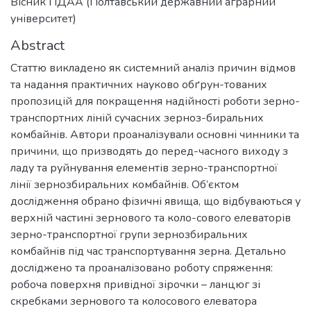
Вісник ПДАА (Полтавський державний аграрний
університет)
Abstract
Статтю викладено як системний аналіз причин відмов
та надання практичних науково обґрун-тованих
пропозицій для покращення надійності роботи зерно-
транспортних ліній сучасних зерноз-биральних
комбайнів. Автори проаналізували основні чинники та
причини, що призводять до перед-часного виходу з
ладу та руйнування елементів зерно-транспортної
лінії зернозбиральних комбайнів. Об’єктом
дослідження обрано фізичні явища, що відбуваються у
верхній частині зернового та коло-сового елеваторів
зерно-транспортної групи зернозбиральних
комбайнів під час транспортування зерна. Детально
досліджено та проаналізовано роботу спряження:
робоча поверхня привідної зірочки – ланцюг зі
скребками зернового та колосового елеватора