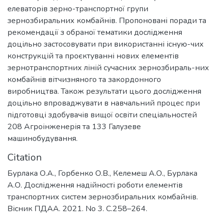
елеваторів зерно-транспортної групи
зернозбиральних комбайнів. Пропоновані поради та
рекомендації з обраної тематики дослідження
доцільно застосовувати при використанні існую-чих
конструкцій та проєктуванні нових елементів
зернотранспортних ліній сучасних зернозбираль-них
комбайнів вітчизняного та закордонного
виробництва. Також результати цього дослідження
доцільно впроваджувати в навчальний процес при
підготовці здобувачів вищої освіти спеціальностей
208 Агроінженерія та 133 Галузеве
машинобудування.
Citation
Бурлака О.А., Горбенко О.В., Келемеш А.О., Бурлака
А.О. Дослідження надійності роботи елементів
транспортних систем зернозбиральних комбайнів.
Вісник ПДАА. 2021. No 3. С.258–264.