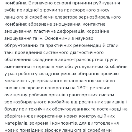
комбайна. Визначено основні причини руйнування
зубів привідної зірочки та прискореного зносу
ланцюга зі скребками елеватора зернозбирального
комбайна: абразивне зношування, контактне
зношування, пластична деформація, корозійне
зношування та ін. Основними з науково
обґрунтованих та практичних рекомендацій стали
такі: проведення системного діагностичного
обстеження складників зерно-транспортної групи;
зменшення інтервалів між обслуговуванням комбайнів
у разі роботи у складних умовах збирання врожаю;
можливість дзеркального встановлення частково
зношеної зірочки поворотом на 180°; ретельне
очищення робочих органів транспортних систем
зернозбирального комбайна від рослинних залишків і
бруду при технічних обслуговуваннях та постановці на
зберігання; використання нових конструкційних
матеріалів, зокрема і композитів, для виготовлення
нових привідних зірочок ланцюга зі скребками