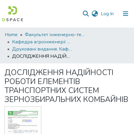
(current)
Log In
Communities
Home
Факультет інженерно-технологічний
&
Кафедра агроінженерії та автомобільного транспорту
Collections
Друковані видання. Кафедра агроінженерії та автомобільного транспорту
ДОСЛІДЖЕННЯ НАДІЙНОСТІ РОБОТИ ЕЛЕМЕНТІВ ТРАНСПОРТНИХ СИСТЕМ ЗЕРНОЗБИРАЛЬНИХ КОМБАЙНІВ
All of DSpace
ДОСЛІДЖЕННЯ НАДІЙНОСТІ
Statistics
РОБОТИ ЕЛЕМЕНТІВ
ТРАНСПОРТНИХ СИСТЕМ
ЗЕРНОЗБИРАЛЬНИХ КОМБАЙНІВ