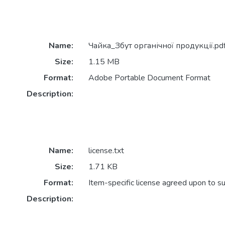
Name:
Чайка_Збут органічної продукції.pd
Size:
1.15 MB
Format:
Adobe Portable Document Format
Description:
Name:
license.txt
Size:
1.71 KB
Format:
Item-specific license agreed upon to s
Description: