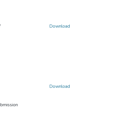
f
Download
Download
ubmission