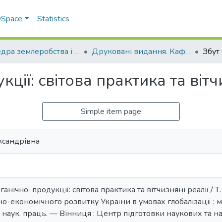
 DSpace
Statistics
Кафедра землеробства і агрохімії ім. В.І.Сазанова
Друковані видання. Кафедра землеробства і агрохімії ім. В.І.Сазанова
кції: світова практика та вітч
Simple item page
ксандрівна
ганічної продукції: світова практика та вітчизняні реалії / Т
о-економічного розвитку України в умовах глобалізації : м
зб. наук. праць. — Вінниця : Центр підготовки наукових та