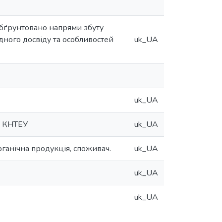
Обґрунтовано напрями збуту
дного досвіду та особливостей
uk_UA
uk_UA
І КНТЕУ
uk_UA
рганічна продукція, споживач.
uk_UA
uk_UA
uk_UA