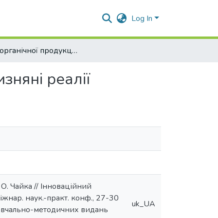
Log In
Збут органічної продукції: світова практика та вітчизняні реалії
изняні реалії
. О. Чайка // Інноваційний
іжнар. наук.-практ. конф., 27-30
uk_UA
 навчально-методичних видань