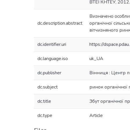
ВТЕІ КНТЕУ, 2012.
Визначено особлив
dc.description.abstract
органічної сільсь
вітчизняного ринк
dc.identifier.uri
https://dspace.pd
dc.language.iso
uk_UA
dc.publisher
Вінниця : Центр 
dc.subject
ринок органічної п
dc.title
Збут органічної пр
dc.type
Article