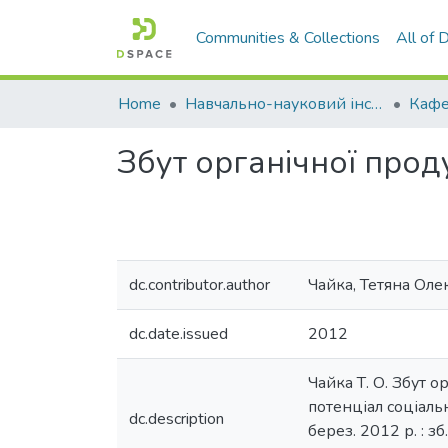
Communities & Collections
All of
Home
Навчально-науковий інститут агротехнологій, селекції та екології
Збут органічної проду
dc.contributor.author
Чайка, Тетяна Оле
dc.date.issued
2012
Чайка Т. О. Збут ор
потенціал соціальн
dc.description
берез. 2012 р. : 