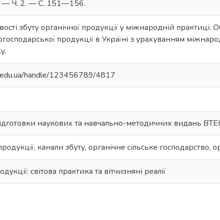
 — Ч. 2. — С. 151—156.
ості збуту органічної продукції у міжнародній практиці. 
когосподарської продукції в Україні з урахуванням міжнаро
у.
au.edu.ua/handle/123456789/4817
підготовки наукових та навчально-методичних видань ВТЕ
родукції, канали збуту, органічне сільське господарство, о
одукції: світова практика та вітчизняні реалії