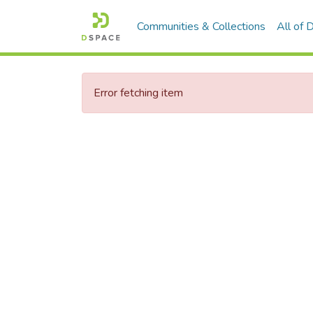
Communities & Collections
All of
Error fetching item