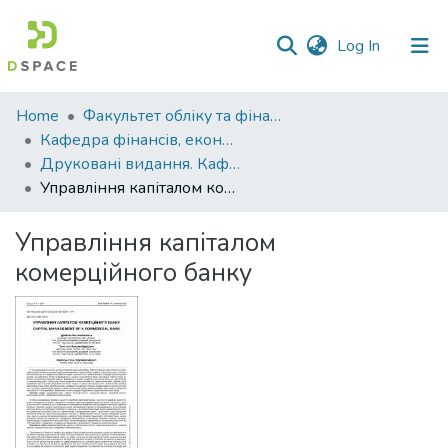
(current)
Log In
Communities
Home
Факультет обліку та фінансів
&
Кафедра фінансів, економічних досліджень і туризму
Collections
Друковані видання. Кафедра фінансів, економічних досліджень і туризму
Управління капіталом комерційного банку
All of DSpace
Управління капіталом
Statistics
комерційного банку