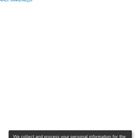
чної інженерії
We collect and process your personal information for the