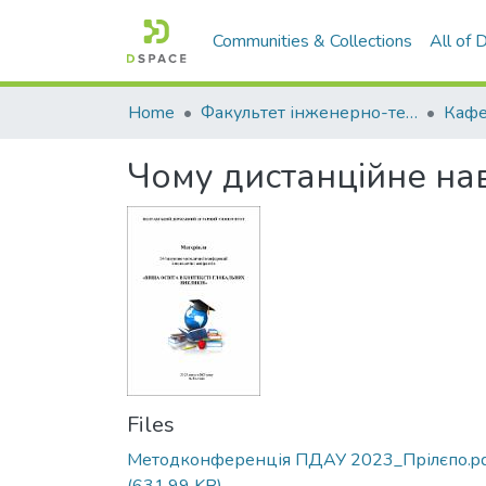
Communities & Collections
All of
Home
Факультет інженерно-технологічний
Чому дистанційне на
Files
Методконференція ПДАУ 2023_Прілєпо.p