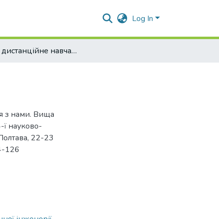
Log In
Чому дистанційне навчання залишиться з нами
я з нами. Вища
4-ї науково-
 Полтава, 22-23
4-126