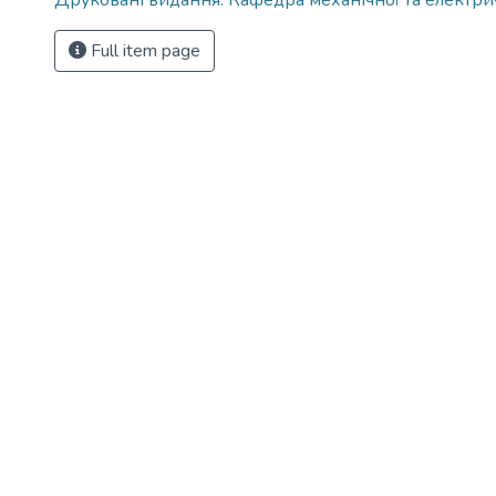
Друковані видання. Кафедра механічної та електри
Full item page