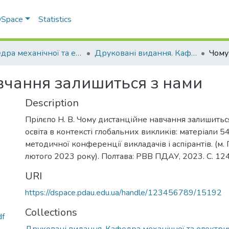
 DSpace
Statistics
Кафедра механічної та електричної інженерії
Друковані видання. Кафедра механічної та електричної інженерії
вчання залишиться з нами
Description
Прілєпо Н. В. Чому дистанційне навчання залишитьс
освіта в контексті глобальних викликів: матеріали 5
методичної конференції викладачів і аспірантів. (м.
лютого 2023 року). Полтава: РВВ ПДАУ, 2023. С. 12
URI
https://dspace.pdau.edu.ua/handle/123456789/15192
Collections
df