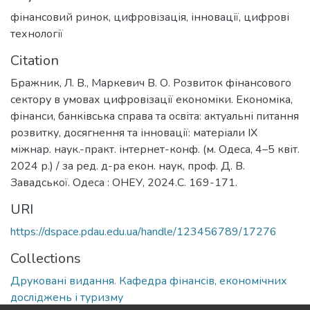
фінансовий ринок
,
цифровізація
,
інновації
,
цифрові
технології
Citation
Бражник, Л. В., Маркевич В. О. Розвиток фінансового
сектору в умовах цифровізації економіки. Економіка,
фінанси, банківська справа та освіта: актуальні питання
розвитку, досягнення та інновації: матеріали IX
міжнар. наук.-практ. інтернет-конф. (м. Одеса, 4–5 квіт.
2024 р.) / за ред. д-ра екон. наук, проф. Д. В.
Завадської. Одеса : ОНЕУ, 2024.С. 169-171.
URI
https://dspace.pdau.edu.ua/handle/123456789/17276
Collections
Друковані видання. Кафедра фінансів, економічних
досліджень і туризму