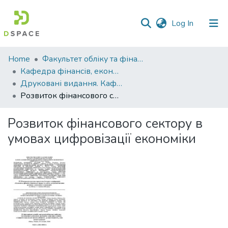
(current)
Log In
Communities
Home
Факультет обліку та фінансів
&
Кафедра фінансів, економічних досліджень і туризму
Collections
Друковані видання. Кафедра фінансів, економічних досліджень і туризму
Розвиток фінансового сектору в умовах цифровізації економіки
All of DSpace
Розвиток фінансового сектору в
Statistics
умовах цифровізації економіки