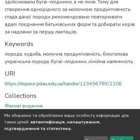
здійснювали бугаї-плідники, а не лінія. Тому для
створення однорідного за молочною продуктивність
стада даної породи рекомендовано повторювати
вдалі поєднання батьківських форм та добирати корів
за надоями за першу лактацію.
Keywords
порода
,
худоба
,
молочна продуктивність
,
білоголова
українська порода
,
бугаї-плідники
,
лінійна належність
URI
https://dspace.pdau.edu.ua/handle/123456789/2106
Collections
Фахові видання
Ми збираємо та обробляємо вашу особисту інформацію для
Full item page
таких цілей:
автентифікація, налаштування,
підтвердження та статистика
.
DSpace software
copyright © 2002-2026
LYRASIS