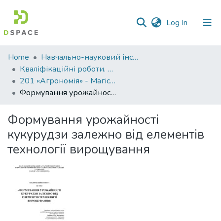
(current)
Log In
Communities
Home
Навчально-науковий інститут агротехнологій, селекції та екології
&
Кваліфікаційні роботи. ННІ агротехнологій, селекції та екології
Collections
201 «Агрономія» - Магістри 2024-2025
Формування урожайності кукурудзи залежно від елементів технології вирощування
All of DSpace
Формування урожайності
Statistics
кукурудзи залежно від елементів
технології вирощування