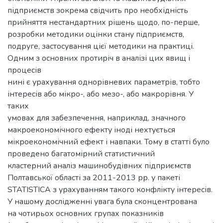
підприємств зокрема свідчить про необхідність
прийняття нестандартних рішень щодо, по-перше,
розробки методики оцінки стану підприємств,
подруге, застосування цієї методики на практиці.
Одним з основних протиріч в аналізі цих явищ і
процесів
нині є урахування однорівневих параметрів, тобто
інтересів або мікро-, або мезо-, або макрорівня. У
таких
умовах для забезпечення, наприклад, значного
макроекономічного ефекту іноді нехтується
мікроекономічний ефект і навпаки. Тому в статті було
проведено багатомірний статистичний
кластерний аналіз машинобудівних підприємств
Полтавської області за 2011-2013 рр. у пакеті
STATISTICA з урахуванням такого конфлікту інтересів.
У нашому дослідженні увага була сконцентрована
на чотирьох основних групах показників