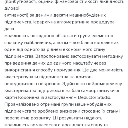
(прибутковості, оцінки фінансової стійкості, ліквідності,
ділової
активності) за даними десяти машинобудівних
підприємств. Ієрархічна агломеративна процедура
дала
можливість послідовно об'єднати групи елементів
спочатку найближчих, а потім – все більш віддалених
один від одного за рівнем економічного стану
підприємства. Запропоновано застосовувати методику
приведення даних до єдиного масштабу через
використання способу нормування. Це дає можливість
кластеризувати підприємства на кризові,
передкризові і некризові. Здійснено нейромережеву
кластеризацію підприємств на базі самоорганізуючої
карти Кохонена із застосуванням Deductor Studio.
Проаналізовано отримані групи машинобудівних
підприємств та зроблено висновки стосовно їх стану і
перспектив розвитку. Ці результати надають
можливість комплексного дослідження стану та