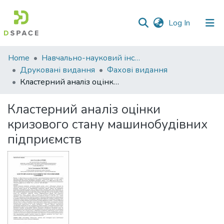
(current)
Log In
Communities
Home
Навчально-науковий інститут економіки, управління, права та інформаційних технологій
&
Друковані видання
Фахові видання
Collections
Кластерний аналіз оцінки кризового стану машинобудівних підприємств
All of DSpace
Кластерний аналіз оцінки
кризового стану машинобудівних
Statistics
підприємств