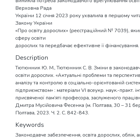
виникла потреба законодавчого врегулювання освіт
Верховна Рада
України 12 січня 2023 року ухвалила в першому чит
Закону України
«Про освіту дорослих» (реєстраційний № 7039), як
сферу освіти
дорослих та передбачає ефективне її фінансування.
Description
Тютюнник Ю. М., Тютюнник С. В. Зміни в законодав
освіти дорослих. «Актуальні проблеми та перспектив
аналізу та контролю в соціально-орієнтованій систе
підприємством» : матеріали VІ всеукр. наук.-практ. і
присвяченої пам’яті професора, заслуженого праці
Дмитра Мусійовича Фесенка (м. Полтава, 30 – 31 бере
Полтава, 2023. Ч. 2. С. 842-843.
Keywords
Законодавче забезпечення, освіта дорослих, облік, а