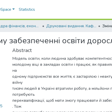
 DSpace
Statistics
Кафедра фінансів, економічних досліджень і туризму
Друковані видання. Кафедра фінансів, економічних досліджень і туризму
у забезпеченні освіти дорос
Abstract
Модель освіти, коли людина здобуває компетентност
молодому віці в закладах освіти і працює, як прави
на
одному підприємстві все життя, є застарілою і неак
війну
тисячі людей в Україні втратили роботу, а мільйони
потребують
перекваліфікації, щоб мати змогу працювати й забезп
.5
. Тож