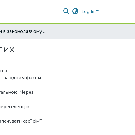
Log In
Зміни в законодавчому забезпеченні освіти дорослих
лих
і в
ло, за одним фахом
туальною. Через
 переселенців
ечувати свої сім’ї