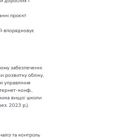
и дорослих і
анні проєкт
ий впорядковує
чому забезпеченні
и розвитку обліку,
мі управління
нтернет-конф.,
вника вищої школи
з. 2023 р.).
наліз та контроль