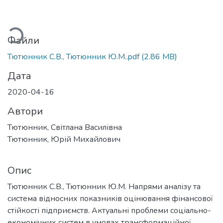
ться...
Файли
Тютюнник С.В., Тютюнник Ю.М..pdf
(2.86 MB)
Дата
2020-04-16
Автори
Тютюнник, Світлана Василівна
Тютюнник, Юрій Михайлович
Опис
Тютюнник С.В., Тютюнник Ю.М. Напрями аналізу та
система відносних показників оцінювання фінансової
стійкості підприємств. Актуальні проблеми соціально-
економічних систем в умовах трансформаційної