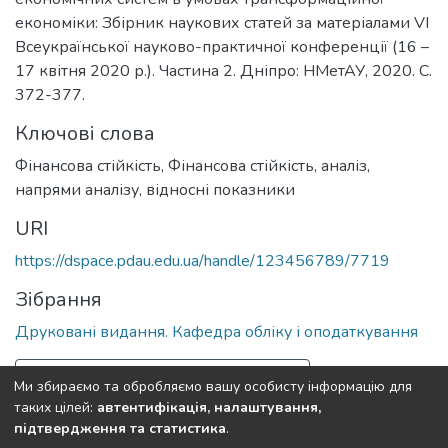
економіки: Збірник наукових статей за матеріалами VІ
Всеукраїнської науково-практичної конференції (16 –
17 квітня 2020 р.). Частина 2. Дніпро: НМетАУ, 2020. С.
372-377.
Ключові слова
Фінансова стійкість
,
Фінансова стійкість, аналіз,
напрями аналізу, відносні показники
URI
https://dspace.pdau.edu.ua/handle/123456789/7719
Зібрання
Друковані видання. Кафедра обліку і оподаткування
Повна інформація про документ
Ми збираємо та обробляємо вашу особисту інформацію для
таких цілей:
автентифікація, налаштування,
підтвердження та статистика
.
Полтавський державний аграрний університет
copyright