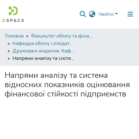
Увійти
Фонди
Головна
Факультет обліку та фінансів
та
Кафедра обліку і оподаткування
зібрання
Друковані видання. Кафедра обліку і оподаткування
Напрями аналізу та система відносних показників оцінювання фінансової стійкості підприємств
Пошук за критеріями
Напрями аналізу та система
Статистика
відносних показників оцінювання
фінансової стійкості підприємств