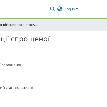
Log In
Вплив військового стану на податкові трансформації спрощеної системи оподаткування
ції спрощеної
ї спрощеної
ий стан
,
податкові