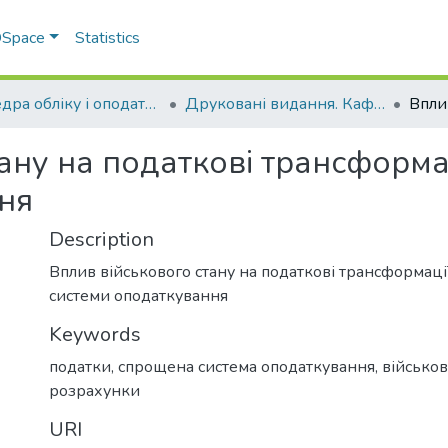
 DSpace
Statistics
Кафедра обліку і оподаткування
Друковані видання. Кафедра обліку і оподаткування
ану на податкові трансформа
ня
Description
Вплив військового стану на податкові трансформаці
системи оподаткування
Keywords
податки
,
спрощена система оподаткування
,
військов
розрахунки
URI