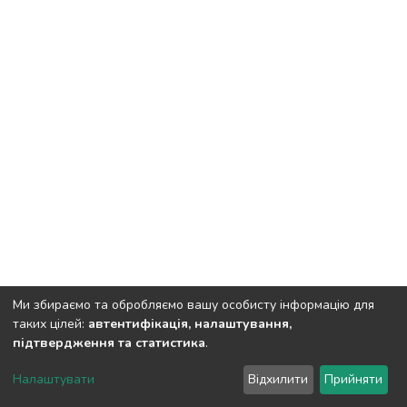
Ми збираємо та обробляємо вашу особисту інформацію для
таких цілей:
автентифікація, налаштування,
підтвердження та статистика
.
DSpace software
copyright © 2002-2026
LYRASIS
Налаштувати
Відхилити
Прийняти
Cookie settings
Send Feedback