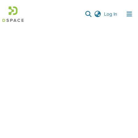
(current)
Log In
Communities
&
Collections
All of DSpace
Statistics