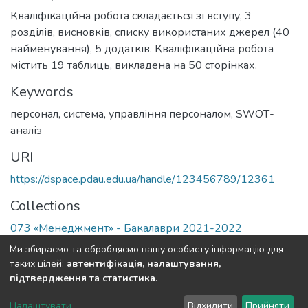
Кваліфікаційна робота складається зі вступу, 3
розділів, висновків, списку використаних джерел (40
найменування), 5 додатків. Кваліфікаційна робота
містить 19 таблиць, викладена на 50 сторінках.
Keywords
персонал, система, управління персоналом, SWOТ-
аналіз
URI
https://dspace.pdau.edu.ua/handle/123456789/12361
Collections
073 «Менеджмент» - Бакалаври 2021-2022
Ми збираємо та обробляємо вашу особисту інформацію для
Full item page
таких цілей:
автентифікація, налаштування,
підтвердження та статистика
.
DSpace software
copyright © 2002-2026
LYRASIS
Налаштувати
Відхилити
Прийняти