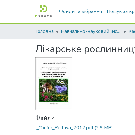
Фонди та зібрання
Пошук за к
Головна
Навчально-науковий інститут агротехнологій, селекції та екології
Лікарське рослинницт
Файли
I_Confer_Poltava_2012.pdf
(3.9 MB)