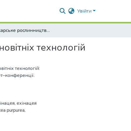
Увійти
Лікарське рослинництво: від досвіду минулого до новітніх технологій
новітніх технологій
вітніх технологій:
ет–конференції.
інацея
,
ехінацея
cea purpurea
,