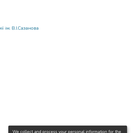
 ім. В.І.Сазанова
We collect and process your personal information for the