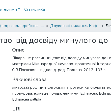
ритеріями
Статистика
Кафедра землеробства і агрохімії ім. В.І.Сазанова
Друковані видання. Кафедра землеробства і агрохімії ім. В.І.Сазанова
во: від досвіду минулого до 
Опис
Лікарське рослинництво: від досвіду минулого до но
матеріали Міжнародної науково–практичної інтерн
С.В.Поспєлов - відповід. ред. Полтава, 2012. 103 с.
Ключові слова
лікарські рослини
,
фітохімія
,
агротехніка
,
біологія
,
ех
пурпурова
,
ехінацея бліда
,
лектини
,
Echinacea
,
Echina
Echinacea pallida
URI