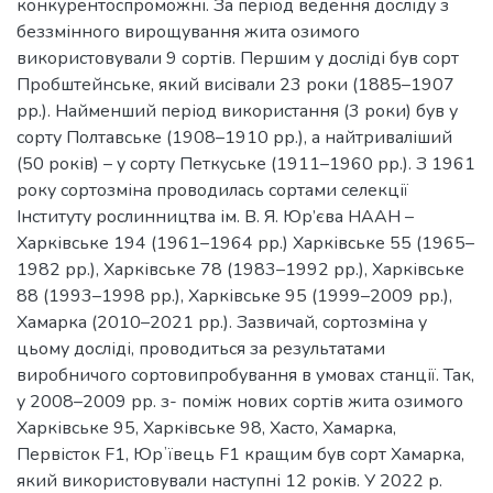
конкурентоспроможні. За період ведення досліду з
беззмінного вирощування жита озимого
використовували 9 сортів. Першим у досліді був сорт
Пробштейнське, який висівали 23 роки (1885–1907
рр.). Найменший період використання (3 роки) був у
сорту Полтавське (1908–1910 рр.), а найтриваліший
(50 років) – у сорту Петкуське (1911–1960 рр.). З 1961
року сортозміна проводилась сортами селекції
Інституту рослинництва ім. В. Я. Юр’єва НААН –
Харківське 194 (1961–1964 рр.) Харківське 55 (1965–
1982 рр.), Харківське 78 (1983–1992 рр.), Харківське
88 (1993–1998 рр.), Харківське 95 (1999–2009 рр.),
Хамарка (2010–2021 рр.). Зазвичай, сортозміна у
цьому досліді, проводиться за результатами
виробничого сортовипробування в умовах станції. Так,
у 2008–2009 рр. з- поміж нових сортів жита озимого
Харківське 95, Харківське 98, Хасто, Хамарка,
Первісток F1, Юрʼївець F1 кращим був сорт Хамарка,
який використовували наступні 12 років. У 2022 р.