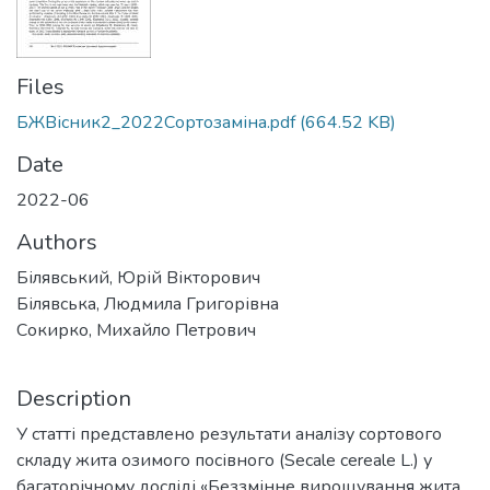
Files
БЖВісник2_2022Сортозаміна.pdf
(664.52 KB)
Date
2022-06
Authors
Білявський, Юрій Вікторович
Білявська, Людмила Григорівна
Сокирко, Михайло Петрович
Description
У статті представлено результати аналізу сортового
складу жита озимого посівного (Secale cereale L.) у
багаторічному досліді «Беззмінне вирощування жита