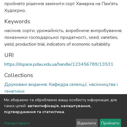
прийнято рішення замінити сорт Хамарка на Пам’ять
Худоєрко.
Keywords
насіння, сорти, урожайність, виробниче випробування,
показники господарської придатності.
,
seed, varieties,
yield, production trial, indicators of economic suitability.
URI
https://dspace.pdau.edu.ua/handle/123456789/13531
Collections
Друковані видання. Кафедра селекції, насінництва і
генетики
Ми збираємо та обробляємо вашу особисту інформацію для
Full item page
таких цілей:
автентифікація, налаштування,
підтвердження та статистика
.
DSpace software
copyright © 2002-2026
LYRASIS
Налаштувати
Відхилити
Прийняти