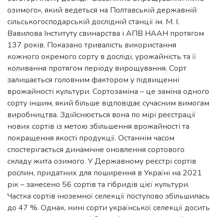
озимого», який ведеться на Полтавській державній
сільськогосподарській дослідній станції ім. М. І.
Вавилова Інституту свинарства і АПВ НААН протягом
137 років. Показано тривалість використання
кожного окремого сорту в досліді, урожайність та її
коливання протягом періоду вирощування. Сорт
залишається головним фактором у підвищенні
врожайності культури. Сортозаміна – це заміна одного
сорту іншим, який більше відповідає сучасним вимогам
виробництва. Здійснюється вона по мірі реєстрації
нових сортів із метою збільшення врожайності та
покращення якості продукції. Останнім часом
спостерігається динамічне оновлення сортового
складу жита озимого. У Державному реєстрі сортів
рослин, придатних для поширення в Україні на 2021
рік – занесено 56 сортів та гібридів цієї культури.
Частка сортів іноземної селекції поступово збільшилась
до 47 %. Однак, нині сорти української селекції досить