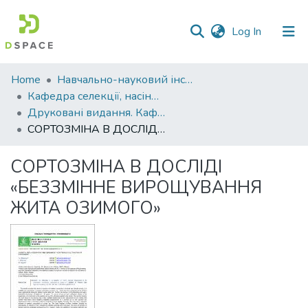
(current)
Log In
Communities
Home
Навчально-науковий інститут агротехнологій, селекції та екології
&
Кафедра селекції, насінництва і генетики
Collections
Друковані видання. Кафедра селекції, насінництва і генетики
СОРТОЗМІНА В ДОСЛІДІ «БЕЗЗМІННЕ ВИРОЩУВАННЯ ЖИТА ОЗИМОГО»
All of DSpace
СОРТОЗМІНА В ДОСЛІДІ
Statistics
«БЕЗЗМІННЕ ВИРОЩУВАННЯ
ЖИТА ОЗИМОГО»