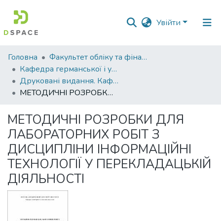
Увійти
Фонди
Головна
Факультет обліку та фінансів
та
Кафедра германської і української філології
зібрання
Друковані видання. Кафедра германської і української філології
МЕТОДИЧНІ РОЗРОБКИ ДЛЯ ЛАБОРАТОРНИХ РОБІТ З ДИСЦИПЛІНИ ІНФОРМАЦІЙНІ ТЕХНОЛОГІЇ У ПЕРЕКЛАДАЦЬКІЙ ДІЯЛЬНОСТІ
Пошук за критеріями
МЕТОДИЧНІ РОЗРОБКИ ДЛЯ
Статистика
ЛАБОРАТОРНИХ РОБІТ З
ДИСЦИПЛІНИ ІНФОРМАЦІЙНІ
ТЕХНОЛОГІЇ У ПЕРЕКЛАДАЦЬКІЙ
ДІЯЛЬНОСТІ