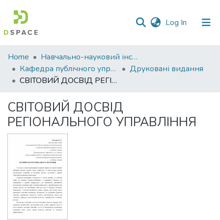
(current)
Log In
Communities
Home
Навчально-науковий інститут економіки, управління, права та інформаційних технологій
&
Кафедра публічного управління та адміністрування
Друковані видання
Collections
СВІТОВИЙ ДОСВІД РЕГІОНАЛЬНОГО УПРАВЛІННЯ
All of DSpace
СВІТОВИЙ ДОСВІД
РЕГІОНАЛЬНОГО УПРАВЛІННЯ
Statistics