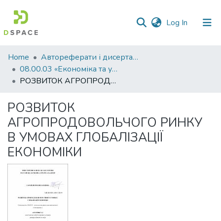
(current)
Log In
Communities
Home
Автореферати і дисертації
&
08.00.03 «Економіка та управління національним господарством»
Collections
РОЗВИТОК АГРОПРОДОВОЛЬЧОГО РИНКУ В УМОВАХ ГЛОБАЛІЗАЦІЇ ЕКОНОМІКИ
All of DSpace
РОЗВИТОК
АГРОПРОДОВОЛЬЧОГО РИНКУ
Statistics
В УМОВАХ ГЛОБАЛІЗАЦІЇ
ЕКОНОМІКИ