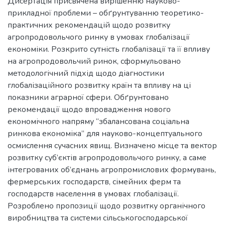
Дисертація присвячена вирішенню науково-
прикладної проблеми – обґрунтуванню теоретико-
практичних рекомендацій щодо розвитку
агропродовольчого ринку в умовах глобалізації
економіки. Розкрито сутність глобалізації та її впливу
на агропродовольчий ринок, сформульовано
методологічний підхід щодо діагностики
глобалізаційного розвитку країн та впливу на ці
показники аграрної сфери. Обґрунтовано
рекомендації щодо впровадження нового
економічного напряму “збалансована соціальна
ринкова економіка” для науково-концептуального
осмислення сучасних явищ. Визначено місце та вектор
розвитку суб’єктів агропродовольчого ринку, а саме
інтегрованих об’єднань агропромислових формувань,
фермерських господарств, сімейних ферм та
господарств населення в умовах глобалізації.
Розроблено пропозиції щодо розвитку органічного
виробництва та системи сільськогосподарської