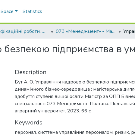
 DSpace
Statistics
Кваліфікаційні роботи. ННІ економіки, управління, права та ІТ
073 «Менеджмент» - Магістри 2023-2024
 безпекою підприємства в у
Description
Бут А. О. Управління кадровою безпекою підприємс
динамічного бізнес-середовища : магістерська дипл
здобуття ступеня вищої освіти Магістр за ОПП Бізне
спеціальності 073 Менеджмент. Полтава: Полтавсь
аграрний університет. 2023. 66 с.
Keywords
персонал
,
систтема управління персоналом
,
ризик
,
р