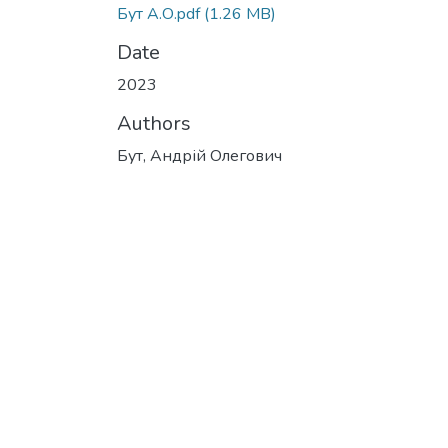
Бут А.О.pdf
(1.26 MB)
Date
2023
Authors
Бут, Андрій Олегович