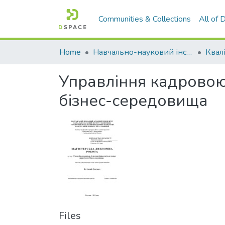
Communities & Collections
All of
Home
Навчально-науковий інститут економіки, управління, права та інформаційних технологій
Управління кадровою
бізнес-середовища
Files