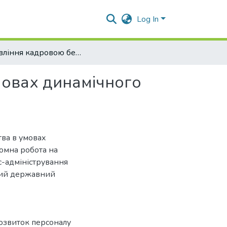
Log In
Управління кадровою безпекою підприємства в умовах динамічного бізнес-середовища
мовах динамічного
тва в умовах
омна робота на
с-адміністрування
кий державний
озвиток персоналу