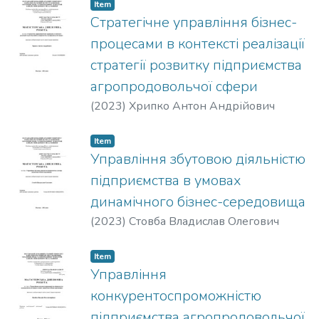
Item
Стратегічне управління бізнес-
процесами в контексті реалізації
стратегії розвитку підприємства
агропродовольчої сфери
(
2023
)
Хрипко Антон Андрійович
Item
Управління збутовою діяльністю
підприємства в умовах
динамічного бізнес-середовища
(
2023
)
Стовба Владислав Олегович
Item
Управління
конкурентоспроможністю
підприємства агропродовольчої