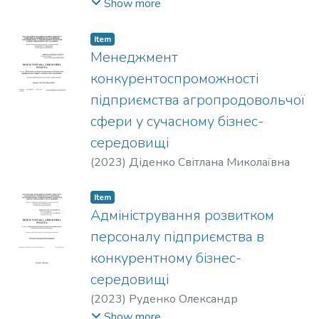
Олександрівна
Show more
Item
Менеджмент
конкурентоспроможності
підприємства агропродовольчої
сфери у сучасному бізнес-
середовищі
(
2023
)
Діденко Світлана Миколаївна
Item
Адміністрування розвитком
персоналу підприємства в
конкурентному бізнес-
середовищі
(
2023
)
Руденко Олександр
Олександрович
Show more