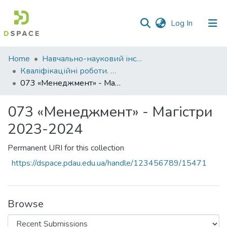
(current)
Log In
Communities
Home
Навчально-науковий інститут економіки, управління, права та інформаційних технологій
&
Кваліфікаційні роботи. ННІ економіки, управління, права та ІТ
Collections
073 «Менеджмент» - Магістри 2023-2024
All of DSpace
073 «Менеджмент» - Магістри
2023-2024
Statistics
Permanent URI for this collection
https://dspace.pdau.edu.ua/handle/123456789/15471
Browse