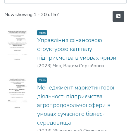
Recent Submissions
Now showing
1 - 20 of 57
Item
Управління фінансовою
структурою капіталу
підприємства в умовах кризи
(
2023
)
Чоп, Вадим Сергійович
Item
Менеджмент маркетингової
діяльності підприємства
агропродовольчої сфери в
умовах сучасного бізнес-
середовища
(
2023
)
Збаранський Олександр