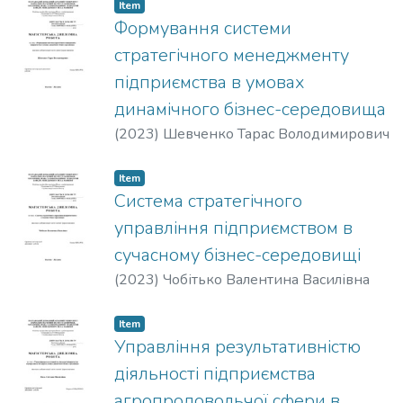
Item
Формування системи
стратегічного менеджменту
підприємства в умовах
динамічного бізнес-середовища
(
2023
)
Шевченко Тарас Володимирович
Item
Система стратегічного
управління підприємством в
сучасному бізнес-середовищі
(
2023
)
Чобітько Валентина Василівна
Item
Управління результативністю
діяльності підприємства
агропродовольчої сфери в