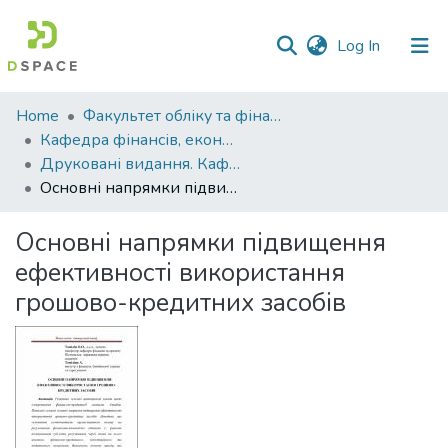
(current)
Log In
Communities
Home
Факультет обліку та фінансів
&
Кафедра фінансів, економічних досліджень і туризму
Collections
Друковані видання. Кафедра фінансів, економічних досліджень і туризму
Основні напрямки підвищення ефективності використання грошово-кредитних засобів
All of DSpace
Основні напрямки підвищення
Statistics
ефективності використання
грошово-кредитних засобів