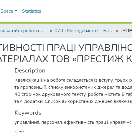
 DSpace
Statistics
Кваліфікаційні роботи. ННІ економіки, управління, права та ІТ
073 «Менеджмент» - Бакалаври 2021-2022
ТИВНОСТІ ПРАЦІ УПРАВЛІН
АТЕРІАЛАХ ТОВ «ПРЕСТИЖ 
Description
Кваліфікаційна робота складається із вступу, трьох р
та пропозицій, списку використаних джерел та дода
40 сторінок друкованого тексту, робота містить 6 т
та 4 додатки. Список використаних джерел включає
Keywords
управління, персонал, ефективність праці, управлін