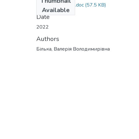
Thumbnail
реферат Билька.doc
(57.5 KB)
Available
Date
2022
Authors
Білька, Валерія Володимирівна