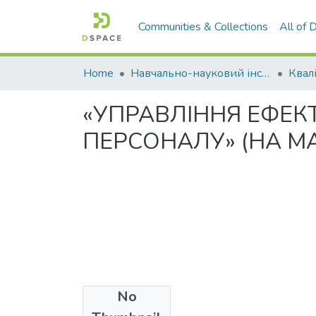
Communities & Collections
All of
Home
Навчально-науковий інститут економіки, управління, права та інформаційних технологій
«УПРАВЛІННЯ ЕФЕК
ПЕРСОНАЛУ» (НА М
No
Files