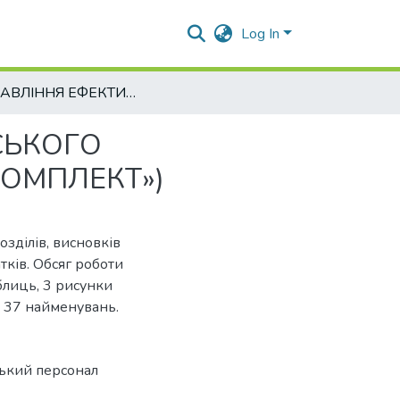
Log In
«УПРАВЛІННЯ ЕФЕКТИВНОСТІ ПРАЦІ УПРАВЛІНСЬКОГО ПЕРСОНАЛУ» (НА МАТЕРІАЛАХ ТОВ «ПРЕСТИЖ КОМПЛЕКТ»)
СЬКОГО
КОМПЛЕКТ»)
озділів, висновків
тків. Обсяг роботи
аблиць, 3 рисунки
 37 найменувань.
ський персонал