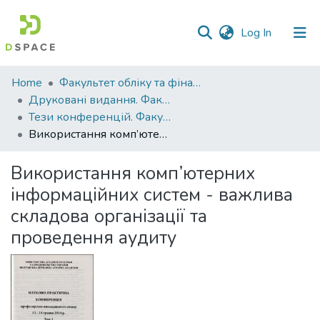
(current)
Log In
Communities
Home
Факультет обліку та фінансів
&
Друковані видання. Факультет обліку та фінансів
Collections
Тези конференцій. Факультет обліку та фінансів
Використання комп’ютерних інформаційних систем - важлива складова організації та проведення аудиту
All of DSpace
Використання комп’ютерних
Statistics
інформаційних систем - важлива
складова організації та
проведення аудиту