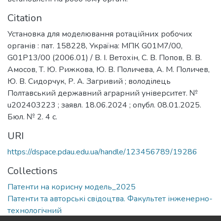
Citation
Установка для моделювання ротаційних робочих
органів : пат. 158228, Україна: МПК G01M7/00,
G01P13/00 (2006.01) / В. І. Ветохін, С. В. Попов, В. В.
Амосов, Т. Ю. Рижкова, Ю. В. Поличева, А. М. Поличев,
Ю. В. Сидорчук, Р. А. Загривий ; володілець
Полтавський державний аграрний університет. №
u202403223 ; заявл. 18.06.2024 ; опубл. 08.01.2025.
Бюл. № 2. 4 с.
URI
https://dspace.pdau.edu.ua/handle/123456789/19286
Collections
Патенти на корисну модель_2025
Патенти та авторські свідоцтва. Факультет інженерно-
технологічний