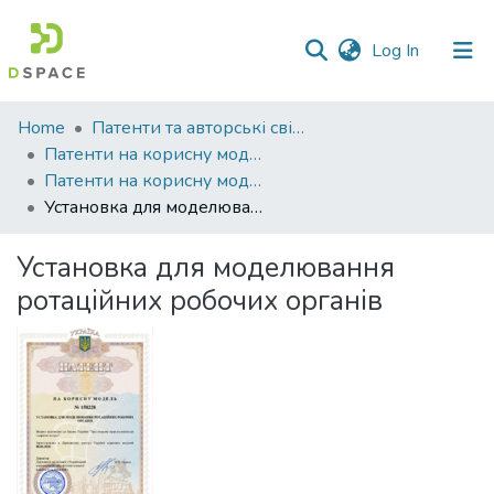
(current)
Log In
Communities
Home
Патенти та авторські свідоцтва
&
Патенти на корисну модель
Collections
Патенти на корисну модель_2025
Установка для моделювання ротаційних робочих органів
All of DSpace
Установка для моделювання
Statistics
ротаційних робочих органів