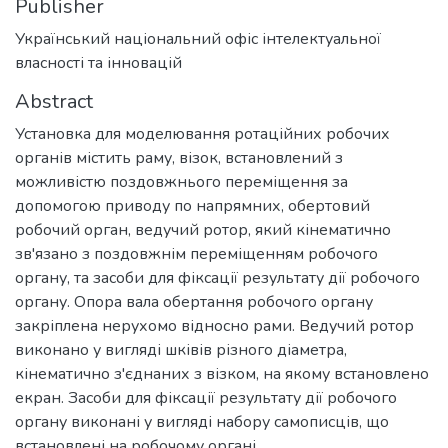
Publisher
Український національний офіс інтелектуальної
власності та інновацій
Abstract
Установка для моделювання ротаційних робочих
органів містить раму, візок, встановлений з
можливістю поздовжнього переміщення за
допомогою приводу по напрямних, обертовий
робочий орган, ведучий ротор, який кінематично
зв'язано з поздовжнім переміщенням робочого
органу, та засоби для фіксації результату дії робочого
органу. Опора вала обертання робочого органу
закріплена нерухомо відносно рами. Ведучий ротор
виконано у вигляді шківів різного діаметра,
кінематично з'єднаних з візком, на якому встановлено
екран. Засоби для фіксації результату дії робочого
органу виконані у вигляді набору самописців, що
встановлені на робочому органі.