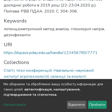
дослідної роботи в 2019 році (22-23.04.2020 р.).
Полтава: РВВ ПДАА. 2020. С. 304-306.
Keywords
потенціометричний метод аналізу, гіпохлорит натрія,
дезінфеканти
URI
https://dspace.pdau.edu.ua/handle/123456789/7771
Collections
Статті, тези конференцій. Навчально-науковий
інститут агротехнологій, селекції та екології
Ми збираємо та обробляємо вашу особисту інформацію для
Full item page
таких цілей:
автентифікація, налаштування,
підтвердження та статистика
.
DSpace software
copyright © 2002-2026
LYRASIS
Налаштувати
Відхилити
Прийняти
Cookie settings
Send Feedback