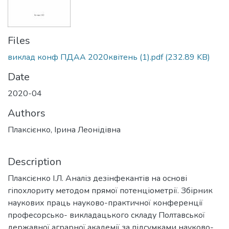
Files
виклад конф ПДАА 2020квітень (1).pdf
(232.89 KB)
Date
2020-04
Authors
Плаксієнко, Ірина Леонідівна
Description
Плаксієнко І.Л. Аналіз дезінфекантів на основі
гіпохлориту методом прямої потенціометрії. Збірник
наукових праць науково-практичної конференції
професорсько- викладацького складу Полтавської
державної аграрної академії за підсумками науково-