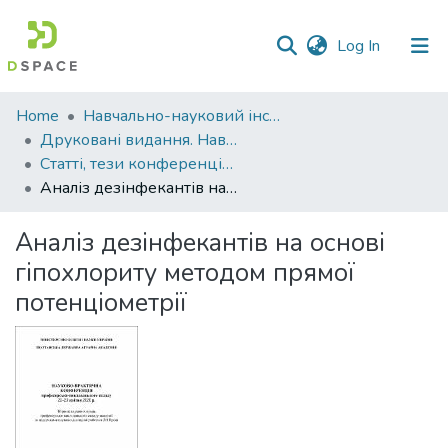
(current)
Log In
Communities
Home
Навчально-науковий інститут агротехнологій, селекції та екології
&
Друковані видання. Навчально-науковий інститут агротехнологій, селекції та екології
Collections
Статті, тези конференцій. Навчально-науковий інститут агротехнологій, селекції та екології
Аналіз дезінфекантів на основі гіпохлориту методом прямої потенціометрії
All of DSpace
Аналіз дезінфекантів на основі
Statistics
гіпохлориту методом прямої
потенціометрії