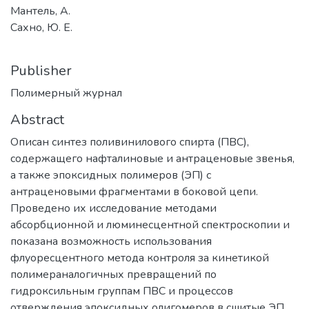
Мантель, А.
Сахно, Ю. Е.
Publisher
Полимерный журнал
Abstract
Описан синтез поливинилового спирта (ПВС),
содержащего нафталиновые и антраценовые звенья,
а также эпоксидных полимеров (ЭП) с
антраценовыми фрагментами в боковой цепи.
Проведено их исследование методами
абсорбционной и люминесцентной спектроскопии и
показана возможность использования
флуоресцентного метода контроля за кинетикой
полимераналогичных превращений по
гидроксильным группам ПВС и процессов
отверждения эпоксидных олигомеров в сшитые ЭП.