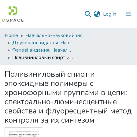
(current)
Log In
Communities
Home
Навчально-науковий інститут агротехнологій, селекції та екології
&
Друковані видання. Навчально-науковий інститут агротехнологій, селекції та екології
Collections
Фахові видання. Навчально-науковий інститут агротехнологій, селекції та екології
Поливиниловый спирт и эпоксидные полимеры с хромофорными группами в цепи: спектрально-люминесцентные свойства и флуоресцентный метод контроля за их синтезом
All of DSpace
Поливиниловый спирт и
Statistics
эпоксидные полимеры с
хромофорными группами в цепи:
спектрально-люминесцентные
свойства и флуоресцентный метод
контроля за их синтезом