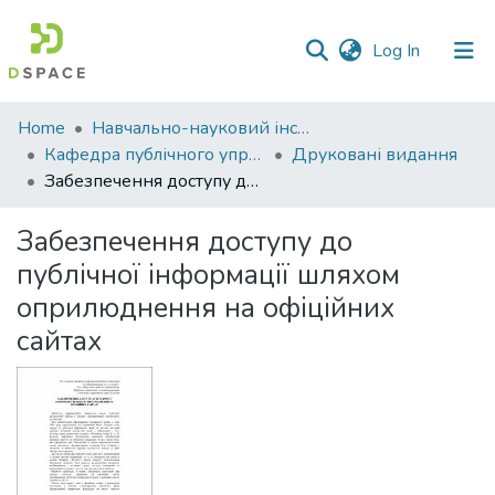
(current)
Log In
Communities
Home
Навчально-науковий інститут економіки, управління, права та інформаційних технологій
&
Кафедра публічного управління та адміністрування
Друковані видання
Collections
Забезпечення доступу до публічної інформації шляхом оприлюднення на офіційних сайтах
All of DSpace
Забезпечення доступу до
публічної інформації шляхом
Statistics
оприлюднення на офіційних
сайтах