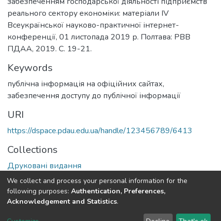
забезпеченням господарської діяльності підприємств
реального сектору економіки: матеріали ІV
Всеукраїнської науково-практичної інтернет-
конференції, 01 листопада 2019 р. Полтава: РВВ
ПДАА, 2019. С. 19-21.
Keywords
публічна інформація на офіційних сайтах
,
забезпечення доступу до публічної інформації
URI
https://dspace.pdau.edu.ua/handle/123456789/6413
Collections
Друковані видання
We collect and process your personal information for the
Full item page
following purposes:
Authentication, Preferences,
Acknowledgement and Statistics
.
DSpace software
copyright © 2002-2026
LYRASIS