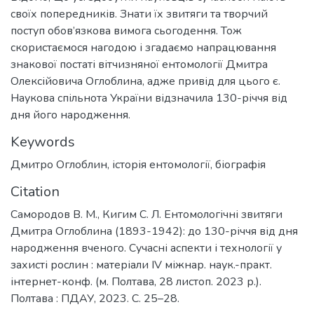
своїх попередників. Знати їх звитяги та творчий
поступ обов’язкова вимога сьогодення. Тож
скористаємося нагодою і згадаємо напрацювання
знакової постаті вітчизняної ентомології Дмитра
Олексійовича Оглоблина, адже привід для цього є.
Наукова спільнота України відзначила 130-річчя від
дня його народження.
Keywords
Дмитро Оглоблин
,
історія ентомології
,
біографія
Citation
Самородов В. М., Кигим С. Л. Ентомологічні звитяги
Дмитра Оглоблина (1893-1942): до 130-річчя від дня
народження вченого. Сучасні аспекти і технології у
захисті рослин : матеріали IV міжнар. наук.-практ.
інтернет-конф. (м. Полтава, 28 листоп. 2023 р.).
Полтава : ПДАУ, 2023. С. 25–28.