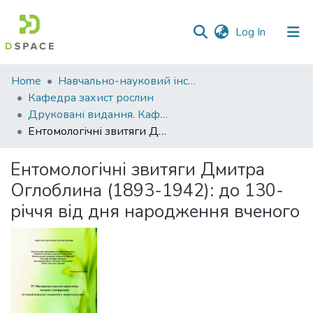
(current)
Log In
Communities
Home
Навчально-науковий інститут агротехнологій, селекції та екології
&
Кафедра захист рослин
Collections
Друковані видання. Кафедра захист рослин
Ентомологічні звитяги Дмитра Оглоблина (1893-1942): до 130-річчя від дня народження вченого
All of DSpace
Ентомологічні звитяги Дмитра
Statistics
Оглоблина (1893-1942): до 130-
річчя від дня народження вченого