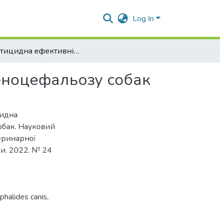
Log In
Інсектицидна ефективність сучасних засобів за ктеноцефальозу собак
теноцефальозу собак
цидна
обак. Науковий
еринарної
ки. 2022. № 24
halides canis,