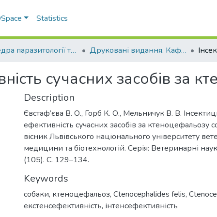
 DSpace
Statistics
Кафедра паразитології та ветеринарно-санітарної експертизи
Друковані видання. Кафедра паразитології та ветеринарно-санітарної експертизи
ність сучасних засобів за к
Description
Євстаф’єва В. О., Горб К. О., Мельничук В. В. Інсекти
ефективність сучасних засобів за ктеноцефальозу с
вісник Львівського національного університету вет
медицини та біотехнологій. Серія: Ветеринарні нау
(105). С. 129–134.
Keywords
собаки, ктеноцефальоз, Ctenocephalides felis, Ctenocep
екстенсефективність, інтенсефективність