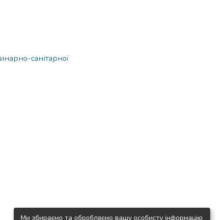
ринарно-санітарної
Ми збираємо та обробляємо вашу особисту інформацію