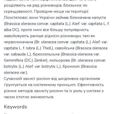
розділяють на ряд різновидів, близьких по
схрещуваності. Провідне місце на території
Лісостепової зони України займає білокачана капуста
(Brassica oleracea convar. capitata (L.) Alef. var. capitata L. f.
alba DC), проте нині все більшу популярність
завойовують раніше рідкісні різновиди, такі як
червонокачана (Br. oleracea convar. capitata (L.) Alef. var.
capitata L. f. rubra (L.) Thell.), савойська (Brassica oleracea
var. sabauda L.), брюссельська (Brassica oleracea var.
Gemmifera (DC.) Zenker), кольорова (Br. oleracea convar.
botrytis (L.) Alef. var. botrytis L.), брокколі (Brassica
oleracea var.).
Сучасний захист рослин від шкідливих організмів
ґрунтується на системному принципі. Ефективність
різних методів захисту рослин та їх роль у системі з
часом істотно змінюються.
Keywords