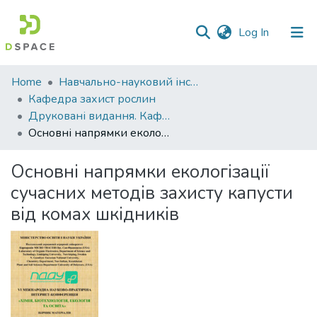
(current)
Log In
Communities
Home
Навчально-науковий інститут агротехнологій, селекції та екології
&
Кафедра захист рослин
Collections
Друковані видання. Кафедра захист рослин
Основні напрямки екологізації сучасних методів захисту капусти від комах шкідників
All of DSpace
Основні напрямки екологізації
Statistics
сучасних методів захисту капусти
від комах шкідників