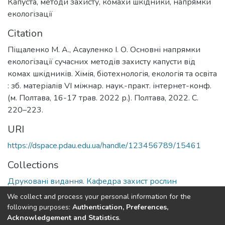
Капуста
,
методи захисту
,
комахи шкідники
,
напрямки
екологізації
Citation
Піщаленко М. А., Асауленко І. О. Основні напрямки
екологізації сучасних методів захисту капусти від
комах шкідників. Хімія, біотехнологія, екологія та освіта
: зб. матеріалів VІ міжнар. наук.-практ. інтернет-конф.
(м. Полтава, 16-17 трав. 2022 р.). Полтава, 2022. С.
220–223.
URI
https://dspace.pdau.edu.ua/handle/123456789/15461
Collections
Друковані видання. Кафедра захист рослин
We collect and process your personal information for the
Full item page
following purposes:
Authentication, Preferences,
Acknowledgement and Statistics
.