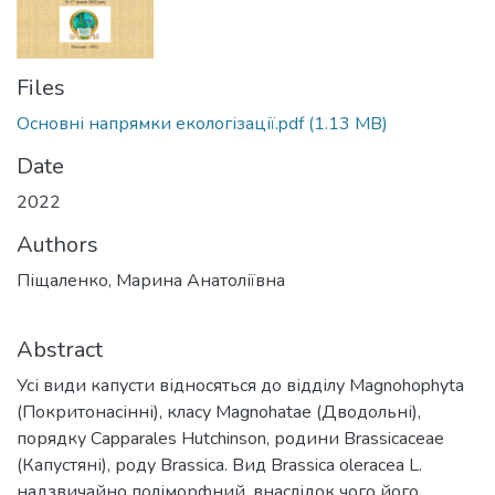
Files
Основні напрямки екологізації.pdf
(1.13 MB)
Date
2022
Authors
Піщаленко, Марина Анатоліївна
Abstract
Усі види капусти відносяться до відділу Magnohophyta
(Покритонасінні), класу Magnohatae (Дводольні),
порядку Capparales Hutchinson, родини Brassicaceae
(Капустяні), роду Brassica. Вид Brassica oleracea L.
надзвичайно поліморфний, внаслідок чого його