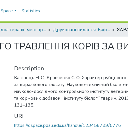
 DSpace
Statistics
Кафедра терапії імені професора П. І. Локеса
Друковані видання. Кафедра терапії імені професора П. І. Локеса
ГО ТРАВЛЕННЯ КОРІВ ЗА 
Description
Канівець Н. С., Кравченко С. О. Характер рубцевого
за виразкового глоситу. Науково-технічний бюлет
науково-дослідного контрольного інституту ветери
та кормових добавок і інституту біології тварин. 2017.
131–135.
URI
https://dspace.pdau.edu.ua/handle/123456789/5776