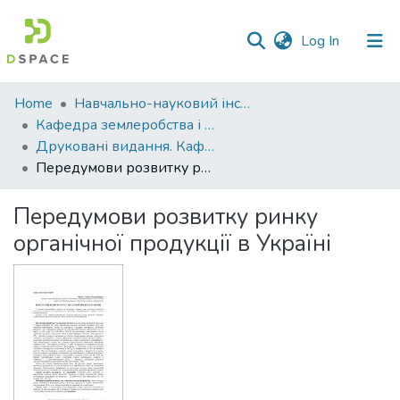
(current)
Log In
Communities
Home
Навчально-науковий інститут агротехнологій, селекції та екології
&
Кафедра землеробства і агрохімії ім. В.І.Сазанова
Collections
Друковані видання. Кафедра землеробства і агрохімії ім. В.І.Сазанова
Передумови розвитку ринку органічної продукції в Україні
All of DSpace
Передумови розвитку ринку
Statistics
органічної продукції в Україні