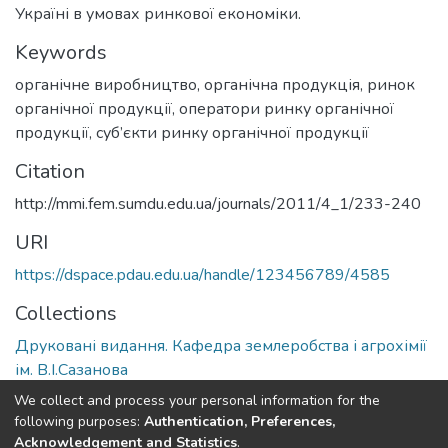
Україні в умовах ринкової економіки.
Keywords
органічне виробництво, органічна продукція, ринок
органічної продукції, оператори ринку органічної
продукції, суб’єкти ринку органічної продукції
Citation
http://mmi.fem.sumdu.edu.ua/journals/2011/4_1/233-240
URI
https://dspace.pdau.edu.ua/handle/123456789/4585
Collections
Друковані видання. Кафедра землеробства і агрохімії
ім. В.І.Сазанова
We collect and process your personal information for the
Full item page
following purposes:
Authentication, Preferences,
Acknowledgement and Statistics
.