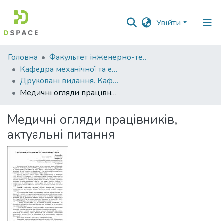
Увійти
Фонди
Головна
Факультет інженерно-технологічний
та
Кафедра механічної та електричної інженерії
зібрання
Друковані видання. Кафедра механічної та електричної інженерії
Медичні огляди працівників, актуальні питання
Пошук за критеріями
Медичні огляди працівників,
Статистика
актуальні питання