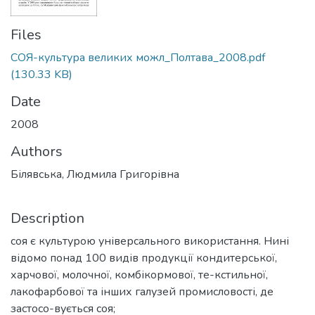
Files
СОЯ-культура великих можл_Полтава_2008.pdf
(130.33 KB)
Date
2008
Authors
Білявська, Людмила Григорівна
Description
соя є культурою універсального використання. Нині
відомо понад 100 видів продукції кондитерської,
харчової, молочної, комбікормової, те-кстильної,
лакофарбової та інших галузей промисловості, де
застосо-вується соя;