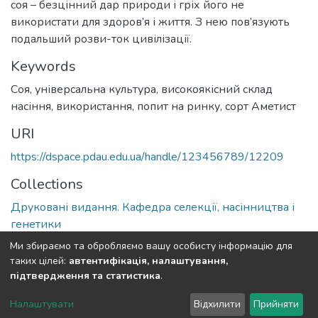
соя – безцінний дар природи і гріх його не
використати для здоров’я і життя. З нею пов’язують
подальший розви-ток цивілізації.
Keywords
Соя, універсальна культура, високоякісний склад
насіння, використання, попит на ринку, сорт Аметист
URI
https://dspace.pdau.edu.ua/handle/123456789/12209
Collections
Друковані видання. Кафедра селекції, насінництва і
генетики
Ми збираємо та обробляємо вашу особисту інформацію для
Full item page
таких цілей:
автентифікація, налаштування,
підтвердження та статистика
.
DSpace software
copyright © 2002-2026
LYRASIS
Налаштувати
Відхилити
Прийняти
Cookie settings
Send Feedback