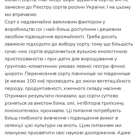
занесені до Реєстру сортів рослин України. І на цьому
ми втрачаємо.
Сорт є надзвичайно важливим фактором у
виробництві сої і най-більш доступним і дешевим
засобом підвищення врожайності. Треба досить
зважено підходити до вибору сорту, тому що більшість
сучас-них сортів відрізняється вузькою екологічною
пристосованістю і при-датні для вирощування у
ґрунтово-кліматичних умовах певної геогра-фічної
широти. Перенесення сорту північніше чи південніше
(в межах 100 км) призводить до зміни вегетаційного
періоду, продуктивності, хімічного складу насіння.
Отримані результати показали, що сорти суттєво
різняться за вмістом білка, олії, інгібіторів трипсину,
ліноксигенази, крохмалю. Ці питання потребують
більш глибокого вивчення і підвищення вимог в
селекції цієї культури на якість. Цим питанням ми
плануємо присвятити свої наукові дослідження. Адже