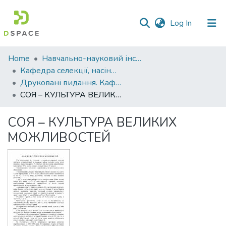
(current)
Log In
Communities
Home
Навчально-науковий інститут агротехнологій, селекції та екології
&
Кафедра селекції, насінництва і генетики
Collections
Друковані видання. Кафедра селекції, насінництва і генетики
СОЯ – КУЛЬТУРА ВЕЛИКИХ МОЖЛИВОСТЕЙ
All of DSpace
СОЯ – КУЛЬТУРА ВЕЛИКИХ
Statistics
МОЖЛИВОСТЕЙ