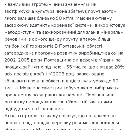
- важливим агротехнічним значенням. Як
азотфіксуюча культура, вона збагачує ґрунт азотом,
якого залишає близько 90 кг/га. Маючи ак-тивну
засвоюючу здатність кореневої системи, використовує
малодо-ступні та важкорозчинні для злаків мінеральні
речовини із орного ша-ру ґрунту, а також більш
глибоких її горизонтів.В Полтавській області
затверджена програма розвитку виробницт-ва сої на
2002-2005 роки. Полтавщина є лідером в Україні по
площах, зайнятих під нею – 55 тис. га, що складає 20%
всіх посівів в країні. У 2005 році заплановано
збільшити площі в області під цією культурою до 60
тис. га. Можливо саме цим і обумовлено вибір місця
проведення всеукраїнської наради „Перспективи
розвитку вирощування сої в Укра-їні”, яка днями
відбудеться на Полтавщині.
Аналіз сортового складу показує, що він далеко не
повністю від-повідає переліку рекомендованих для
області сортів. Має місце виро-щування сортів, які не