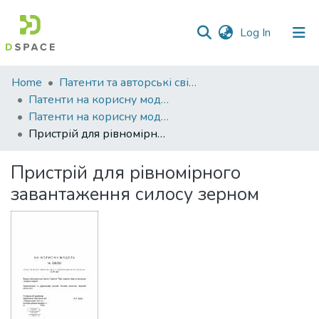
(current)
Log In
Communities
Home
Патенти та авторські свідоцтва
&
Патенти на корисну модель
Collections
Патенти на корисну модель_2022
Пристрій для рівномірного завантаження силосу зерном
All of DSpace
Пристрій для рівномірного
Statistics
завантаження силосу зерном