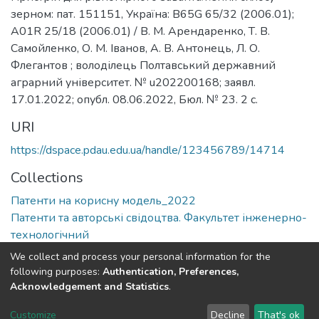
зерном: пат. 151151, Україна: B65G 65/32 (2006.01);
А01R 25/18 (2006.01) / В. М. Арендаренко, Т. В.
Самойленко, О. М. Іванов, А. В. Антонець, Л. О.
Флегантов ; володілець Полтавський державний
аграрний університет. № u202200168; заявл.
17.01.2022; опубл. 08.06.2022, Бюл. № 23. 2 с.
URI
https://dspace.pdau.edu.ua/handle/123456789/14714
Collections
Патенти на корисну модель_2022
Патенти та авторські свідоцтва. Факультет інженерно-
технологічний
We collect and process your personal information for the
Full item page
following purposes:
Authentication, Preferences,
Acknowledgement and Statistics
.
DSpace software
copyright © 2002-2026
LYRASIS
Customize
Decline
That's ok