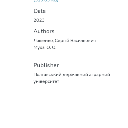
(519.03 KB)
Date
2023
Authors
Ляшенко, Сергій Васильович
Муха, О. О.
Publisher
Полтавський державний аграрний
університет