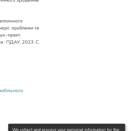
линного зрошення
раплинного
ерії: проблеми та
ук.-практ.
а : ПДАУ, 2023. С.
мобільного
We collect and process your personal information for the