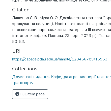
Краплинне зрошування
,
полуниця
,
технологія крап
Citation
Ляшенко С. В., Муха О. О. Дослідження технології к
зрошування полуниці. Новітні технології в агроінжен
перспективи впровадження : матеріали ІІІ всеукр. на
інтернет-конф. (м. Полтава, 23 черв. 2023 р.). Полтав
50–53.
URI
https://dspace.pdau.edu.ua/handle/123456789/16963
Collections
Друковані видання. Кафедра агроінженерії та авто
транспорту
Full item page