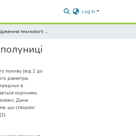
Log In
Дослідження технології краплинного зрошування полуниці
 полуниці
о поливу (від 2 до
ого діаметра,
ередньо в
ється корінням,
зовані. Дана
дня, що створює
1].