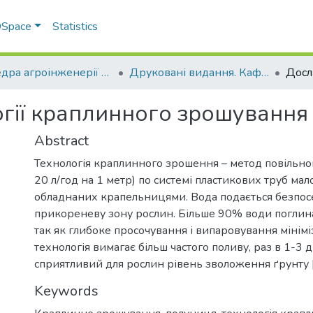
 DSpace
Statistics
Кафедра агроінженерії та автомобільного транспорту
Друковані видання. Кафедра агроінженерії та автомобільного транспорту
гії краплинного зрошування
Abstract
Технологія краплинного зрошення – метод повільног
20 л/год на 1 метр) по системі пластикових труб мал
обладнаних крапельницями. Вода подається безпос
прикореневу зону рослин. Більше 90% води поглина
так як глибоке просочування і випаровування мінімі
технологія вимагає більш частого поливу, раз в 1-3 
сприятливий для рослин рівень зволоження ґрунту [
Keywords