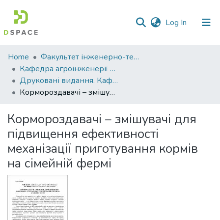
(current)
Log In
Communities
Home
Факультет інженерно-технологічний
&
Кафедра агроінженерії та автомобільного транспорту
Collections
Друковані видання. Кафедра агроінженерії та автомобільного транспорту
Кормороздавачі – змішувачі для підвищення ефективності механізації приготування кормів на сімейній фермі
All of DSpace
Кормороздавачі – змішувачі для
Statistics
підвищення ефективності
механізації приготування кормів
на сімейній фермі