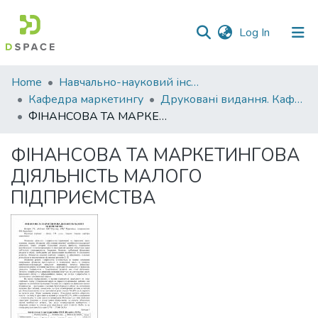
(current)
Log In
Communities
Home
Навчально-науковий інститут економіки, управління, права та інформаційних технологій
&
Кафедра маркетингу
Друковані видання. Кафедра маркетингу
Collections
ФІНАНСОВА ТА МАРКЕТИНГОВА ДІЯЛЬНІСТЬ МАЛОГО ПІДПРИЄМСТВА
All of DSpace
ФІНАНСОВА ТА МАРКЕТИНГОВА
ДІЯЛЬНІСТЬ МАЛОГО
Statistics
ПІДПРИЄМСТВА