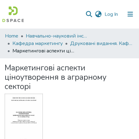
(current)
Log In
Communities
Home
Навчально-науковий інститут економіки, управління, права та інформаційних технологій
&
Кафедра маркетингу
Друковані видання. Кафедра маркетингу
Collections
Маркетингові аспекти ціноутворення в аграрному секторі
All of DSpace
Маркетингові аспекти
ціноутворення в аграрному
Statistics
секторі