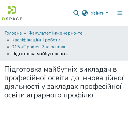
Увійти
Фонди
Головна
Факультет інженерно-технологічний
та
Кваліфікаційні роботи. Факультет інженерно-технологічний
зібрання
015 «Професійна освіта» - Магістри 2023-2024
Підготовка майбутніх викладачів професійної освіти до інноваційної діяльності у закладах професійної освіти аграрного профілю
Пошук за критеріями
Підготовка майбутніх викладачів
Статистика
професійної освіти до інноваційної
діяльності у закладах професійної
освіти аграрного профілю