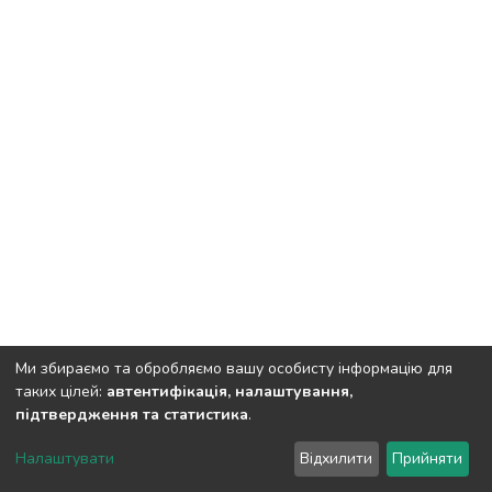
Ми збираємо та обробляємо вашу особисту інформацію для
таких цілей:
автентифікація, налаштування,
підтвердження та статистика
.
DSpace software
copyright © 2002-2026
LYRASIS
Налаштувати
Відхилити
Прийняти
Cookie settings
Send Feedback