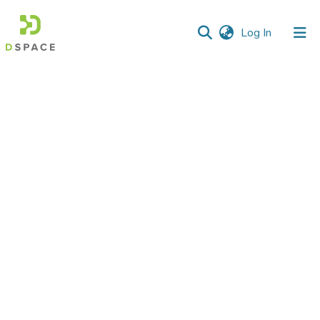
(current)
Log In
Communities
&
Collections
All of DSpace
Statistics